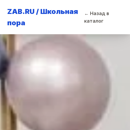
ZAB.RU / Школьная
← Назад в
каталог
пора