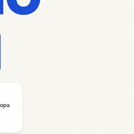
И
бора