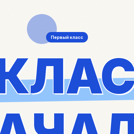
Первый класс
 КЛА
АЧА