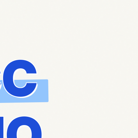
СС
ЛО